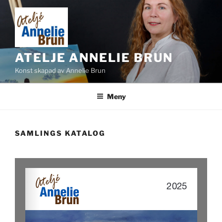
Hoppa
till
innehåll
ATELJE ANNELIE BRUN
Konst skapad av Annelie Brun
Meny
SAMLINGS KATALOG