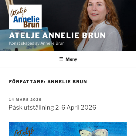
Hoppa
till
innehåll
ATELJE ANNELIE BRUN
Konst skapad av Annelie Brun
Meny
FÖRFATTARE:
ANNELIE BRUN
PUBLICERAT
14 MARS 2026
Påsk utställning 2-6 April 2026