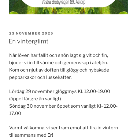
PUBLICERAT
23 NOVEMBER 2025
En vinterglimt
När löven har fallit och snön lagt sig vit och fin,
bjuder vi in till värme och gemenskap i ateljén.
Kom och njut av doften till glögg och nybakade
pepparkakor och lussekatter.
Lördag 29 november glöggmys Kl. 12.00-19.00
(öppet längre än vanligt)
Söndag 30 november öppet som vanligt Kl- 12.00-
17.00
Varmt välkomna, vi ser fram emot att fira in vintern
tillsammans med Er!