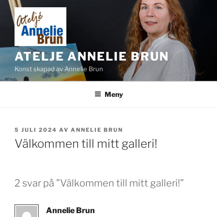
Hoppa
till
innehåll
ATELJE ANNELIE BRUN
Konst skapad av Annelie Brun
Meny
PUBLICERAT
5 JULI 2024
AV
ANNELIE BRUN
Välkommen till mitt galleri!
2 svar på ”Välkommen till mitt galleri!”
Annelie Brun