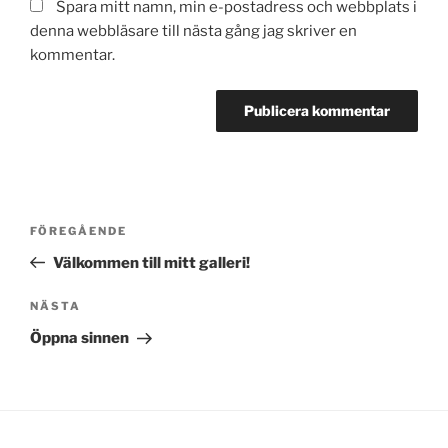
Spara mitt namn, min e-postadress och webbplats i
denna webbläsare till nästa gång jag skriver en
kommentar.
A
l
t
Inläggsnavigering
Föregående
FÖREGÅENDE
e
inlägg
r
Välkommen till mitt galleri!
n
Nästa
NÄSTA
a
inlägg
t
Öppna sinnen
i
v
e
: